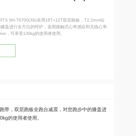
 SH-T6700(X6)采用18T+12T双层跑板，T2.2mm钻
的膝盖进行全方位的呵护，选用接触式心率感应和无线心率
mm，可承受130kg的使用者使用。
m钻石纹的跑带，双层跑板全跑台减震，对您跑步中的膝盖进
0kg的使用者使用。