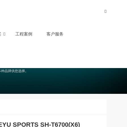
案
工程案例
客户服务
等多种品牌供您选择。
PORTS SH-T6700(X6)