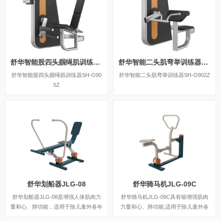
的多功能健身中心。
舒华智能股四头腘绳肌训练器SH-O905Z
舒华智能二头肌弯举训练器SH-O902Z
舒华智能股四头腘绳肌训练器SH-O90
舒华智能二头肌弯举训练器SH-O902Z
5Z
舒华划船器JLG-08
舒华骑马机JLG-09C
舒华划船器JLG-08是增强人体肌肉力
舒华骑马机JLG-09C具有锻增强肌肉
量和心、肺功能，适用于除儿童外各年
力量和心、肺功能,适用于除儿童外各
龄人群，操作方式是在座板上坐定，手
年龄人群，需要在座板上坐定，手握扶