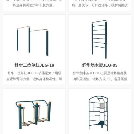
炼全身协调能力和下肢力量。
肩、膝关节，可舒盘活络，缓解腿部疲
劳和活动腰椎各关节及下脚经络。使用
时，单手握住扶手，单腿放在按摩轮
上，小腿往复滚动按摩轮双腿交替进行
锻炼。
舒华二位单杠JLG-16
舒华肋木架JLG-03
舒华二位单杠JLG-16功能是为了增强
舒华肋木架JLG-03主要是锻炼腹部肌
肩背和臂部力量，锻炼身体协调性。可
肉和灵活性，锻炼方式：1、悬垂屈腿
以做引体向上和悬垂前摆下，需要特别
触胸；2、依肋木倒立；3、悬垂车轮
注意的是锻炼时双手紧圆杆，建造在安
跑；4、悬垂侧摆脚； 5、扶肋木后倒
全地面上，儿童使用时应有成年人保
下桥；6、扶肋木侧摆腿；7、扶肋木
护。
前后摆腿； 8、扶肋木分腿转髋跳。