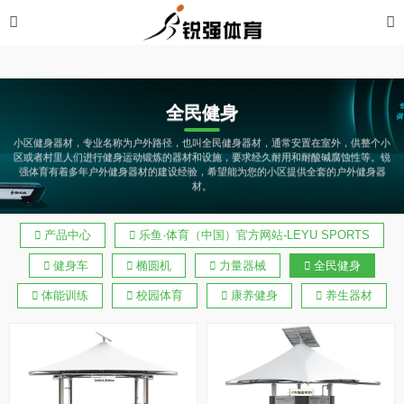
乐鱼·体育（中国）官方网站
全民健身
小区健身器材，专业名称为户外路径，也叫全民健身器材，通常安置在室外，供整个小
区或者村里人们进行健身运动锻炼的器材和设施，要求经久耐用和耐酸碱腐蚀性等。锐
强体育有着多年户外健身器材的建设经验，希望能为您的小区提供全套的户外健身器
材。
产品中心
乐鱼·体育（中国）官方网站-LEYU SPORTS
健身车
椭圆机
力量器械
全民健身
体能训练
校园体育
康养健身
养生器材