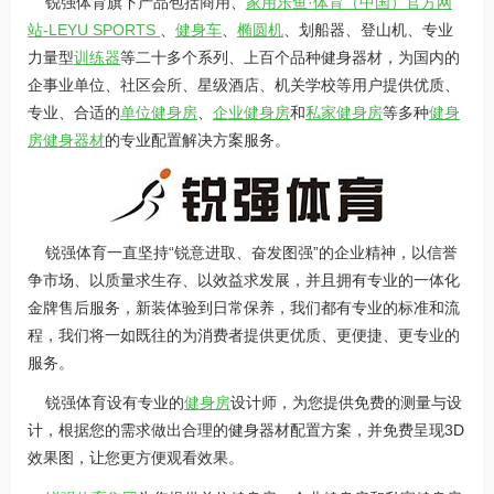
锐强体育旗下产品包括商用、
家用乐鱼·体育（中国）官方网
站-LEYU SPORTS
、
健身车
、
椭圆机
、划船器、登山机、专业
力量型
训练器
等二十多个系列、上百个品种健身器材，为国内的
企事业单位、社区会所、星级酒店、机关学校等用户提供优质、
专业、合适的
单位健身房
、
企业健身房
和
私家健身房
等多种
健身
房健身器材
的专业配置解决方案服务。
锐强体育一直坚持“锐意进取、奋发图强”的企业精神，以信誉
争市场、以质量求生存、以效益求发展，并且拥有专业的一体化
金牌售后服务，新装体验到日常保养，我们都有专业的标准和流
程，我们将一如既往的为消费者提供更优质、更便捷、更专业的
服务。
锐强体育设有专业的
健身房
设计师，为您提供免费的测量与设
计，根据您的需求做出合理的健身器材配置方案，并免费呈现3D
效果图，让您更方便观看效果。