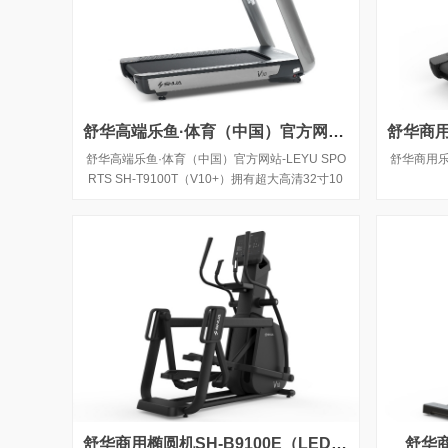
舒华高端乐鱼·体育（中国）官方网站-LEYU SPORTS SH-T9100T（V10+）
舒华高端乐鱼·体育（中国）官方网站-LEYU SPO
舒华商用乐
RTS SH-T9100T（V10+）拥有超大高清32寸10
点触控晶屏的工业屏，具有扫码、刷卡、人脸识别
等多种智能登录方式，方便快捷，并且有在线教
学、专业健身模式随意切换，让您开启科学健身。
舒华商用椭圆机SH-B9100E（LED版）
舒华商