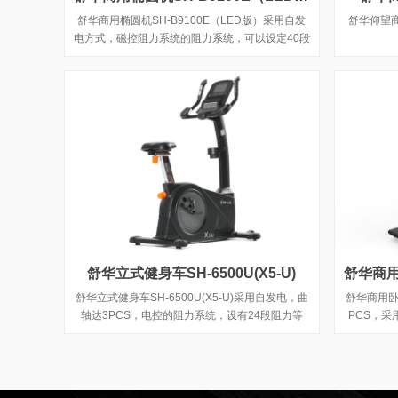
舒华商用椭圆机SH-B9100E（LED版）采用自发
舒华仰望
电方式，磁控阻力系统的阻力系统，可以设定40段
阻力段，最大使用者体重为180kg，踏步跨距可达
508mm，适用于大多数人，现在锐强体育旗舰店
都有这一款椭圆机，欢迎前来体验试机。
舒华立式健身车SH-6500U(X5-U)
舒华立式健身车SH-6500U(X5-U)采用自发电，曲
舒华商用卧式
轴达3PCS，电控的阻力系统，设有24段阻力等
PCS，采
级，拥有7.5kg的磁控轮。