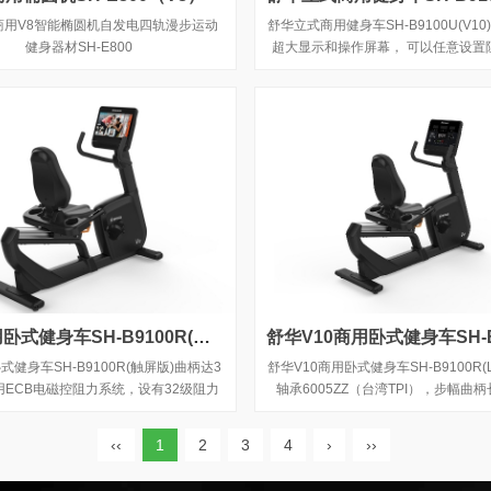
商用V8智能椭圆机自发电四轨漫步运动
舒华立式商用健身车SH-B9100U(V1
健身器材SH-E800
超大显示和操作屏幕， 可以任意设置
和距离等参数，还可以即时显示心跳
据，同时，SH-B9100U提供多项科
更轻松掌握运动节奏。
舒华商用卧式健身车SH-B9100R(触屏版)
健身车SH-B9100R(触屏版)曲柄达3
舒华V10商用卧式健身车SH-B9100R(
用ECB电磁控阻力系统，设有32级阻力
轴承6005ZZ（台湾TPI），步幅曲柄
等级。
m，如果换算步距是13.4英寸，具有水壶
平板支架、USB充电功能，管座可纵向
‹‹
1
2
3
4
›
››
m和水平调整50mm，张力旋钮采用
作电磁铁阻力，传输系统多沟皮带J