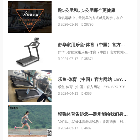
跑5公里和走5公里哪个更健康
有氧运动中，最简单的方式就是跑步，在户外能跑，室内有乐鱼·体育（中国）官方网站-LEYU SPORTS 的也能跑，这时候要问跑步五公里和走路5公里，哪个更健康？对大多数人来说，跑步更健康，但是对于体重较重，没有跑步基础，或者心肺功能较差，不愿意锻炼的人来说，完成走路5公里可能都费劲的人来说，走路或者是不错的锻炼方式。
2026-01-16
28795
舒华家用乐鱼·体育（中国）官方网站-LEYU SPORTS SH-T580T（I5）
舒华I5智能家用乐鱼·体育（中国）官方网站-LEYU SPORTS 是由舒华体育联合中国体育科学学会、上海体育大学运动科学学院教授陆大江等权威机构、专家共同研发设计。独特之处在于它结合国际科学跑步研究理论，能够针对不同用户进行运动能力测试，并根据测试结果生成因人而异的有氧运动处方。这意味着每个用户都能得到一个适合自己的运动方案，从而更好地达到运动效果。这一创新技术可以确保用户在运动过程中能够保持在最佳的区间状态，从而提高运动安全性和有效性。
2024-07-17
35374
乐鱼·体育（中国）官方网站-LEYU SPORTS 、椭圆机和划船机有什么区别
乐鱼·体育（中国）官方网站-LEYU SPORTS 、椭圆机和划船机各有其特点和优势，选择哪种健身器材主要取决于个人的锻炼需求和目标。如果需要提高心肺功能，乐鱼·体育（中国）官方网站-LEYU SPORTS 可能更合适；如果关注关节保护，椭圆机可能更理想；如果希望进行全身肌肉的锻炼，划船机则是一个不错的选择。
2024-04-13
4363
锐强体育告诉您—跑步能给我们身体带来什么好处
我们从小就被体育老师说教：多跑跑步，对身体好。那么，这个跑步，真的能给我们身体带来怎样的好处呢？作为专业从事健身器材批发零售的企业，锐强体育为您带来专业的讲解：
2024-03-17
4687