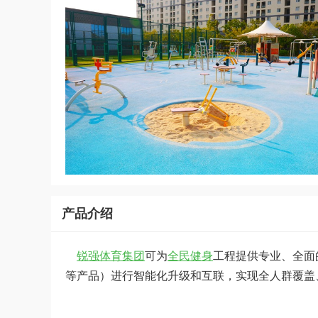
产品介绍
锐强体育集团
可为
全民健身
工程提供专业、全面
等产品）进行智能化升级和互联，实现全人群覆盖