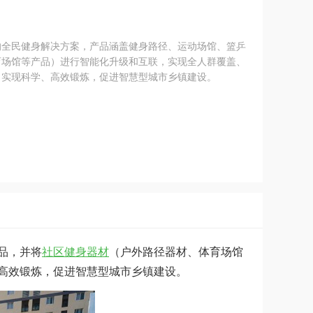
的全民健身解决方案，产品涵盖健身路径、运动场馆、篮乒
育场馆等产品）进行智能化升级和互联，实现全人群覆盖、
，实现科学、高效锻炼，促进智慧型城市乡镇建设。
品，并将
社区健身器材
（户外路径器材、体育场馆
高效锻炼，促进智慧型城市乡镇建设。