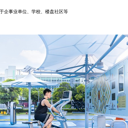
于企事业单位、学校、楼盘社区等