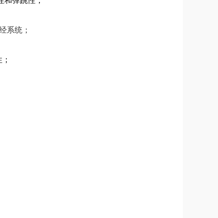
性和弹跳性
；
神经系统
；
性；