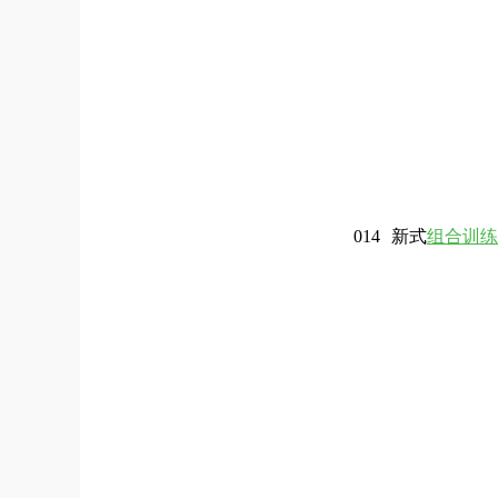
014
新式
组合训练