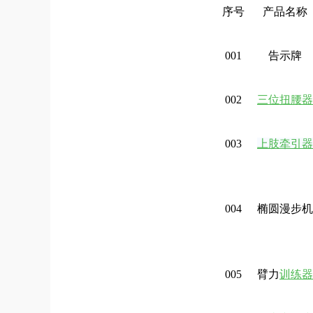
序号
产品名称
001
告示牌
002
三位扭腰器
003
上肢牵引器
004
椭圆漫步机
005
臂力
训练器