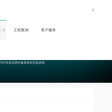
工程案例
客户服务
案
内外优质品牌的健身器材优选选择。