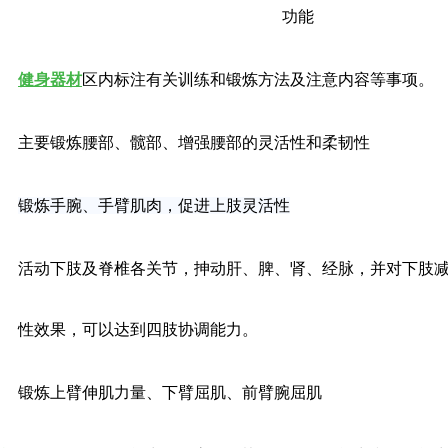
功能
健身器材
区内标注有关训练和锻炼方法及注意内容等事项。
主要锻炼腰部、髋部、增强腰部的灵活性和柔韧性
锻炼手腕、手臂肌肉，促进上肢灵活性
活动下肢及脊椎各关节，抻动肝、脾、肾、经脉，并对下肢
性效果，可以达到四肢协调能力。
锻炼上臂伸肌力量、下臂屈肌、前臂腕屈肌