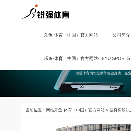
乐鱼·体育（中国）官方网站
乐鱼·体育（中国）官方网站
公司简介
乐鱼·体育（中国）官方网站-LEYU SPORTS
锐强体育为您提供单位健身房、企
当前位置：
网站乐鱼·体育（中国）官方网站
>
健身房解决