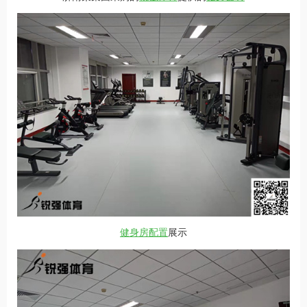
健身房配置
展示