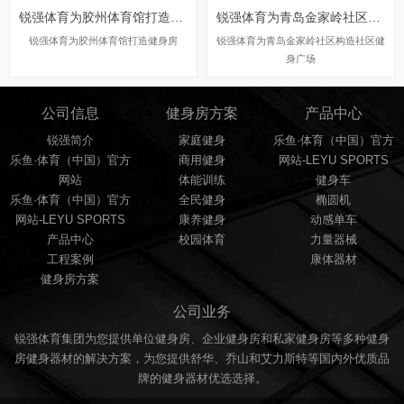
​锐强体育为胶州体育馆打造的健身房
​锐强体育为青岛金家岭社区构造社区健身广场
​锐强体育为胶州体育馆打造健身房
​锐强体育为青岛金家岭社区构造社区健
身广场
公司信息
健身房方案
产品中心
锐强简介
家庭健身
乐鱼·体育（中国）官方
乐鱼·体育（中国）官方
商用健身
网站-LEYU SPORTS
网站
体能训练
健身车
乐鱼·体育（中国）官方
全民健身
椭圆机
网站-LEYU SPORTS
康养健身
动感单车
产品中心
校园体育
力量器械
工程案例
康体器材
健身房方案
公司业务
锐强体育集团为您提供单位健身房、企业健身房和私家健身房等多种健身
房健身器材的解决方案，为您提供舒华、乔山和艾力斯特等国内外优质品
牌的健身器材优选选择。