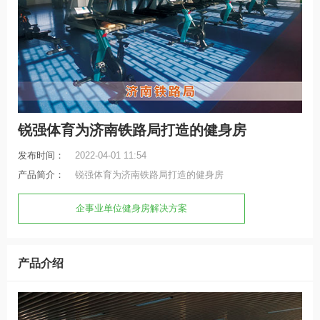
锐强体育为济南铁路局打造的健身房
发布时间：
2022-04-01 11:54
产品简介：
锐强体育为济南铁路局打造的健身房
企事业单位健身房解决方案
产品介绍