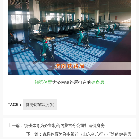
锐强体育
为济南铁路局打造的
健身房
TAGS：
健身房解决方案
上一篇：
锐强体育为​齐鲁制药内蒙古分公司打造健身房
下一篇：
​锐强体育为兴业银行（山东省总行）打造的健身房