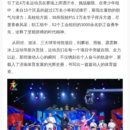
引了近4万名运动员在赛场上挥洒汗水、挑战极限。在青少年组
中，来自15个区县的超过2万名小将初试锋芒，展现出蓬勃的朝
气与潜力；高校组方面，38所院校约1.2万名学子挥斥方遒，尽
显青春风采；职工组中，52个工会组织的3000余名职工奋勇争
先，诠释了坚韧拼搏的时代精神。
从田径、游泳、三大球等传统项目，到攀岩、滑板、霹雳舞、
冰上运动等新兴竞技，运动员们在每一个项目中突破自我、全力
以赴。那些激动人心的瞬间，不仅镌刻在个人奋斗的轨迹中，更
载入了济南体育发展的光辉史册，书写出一篇篇动人的体育篇
章。