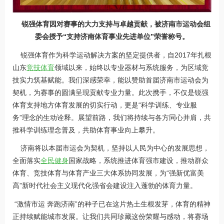
锐强体育因对赛事的大力支持与卓越贡献，被济南市运动会组
委会授予“支持济南体育事业先进单位”荣誉称号。
锐强体育作为科学运动解决方案的坚定提供者，自2017年扎根
山东
竞技体育
领域以来，始终以专业器材与系统服务，为区域竞
技实力筑基赋能。我们深感荣幸，能以赞助首届济南市运动会为
契机，为赛事的圆满呈现贡献专业力量。此次携手，不仅是锐强
体育支持地方体育发展的切实行动，更是“科学训练、专业服
务”理念的生动诠释。展望前路，我们将持续与各方同心并肩，共
推科学训练理念普及，共助体育事业向上攀升。
济南将以本届市运会为契机，坚持以人民为中心的发展思想，
全面落实
全民健身
国家战略，系统推进体育强市建设，推动群众
体育、竞技体育与体育产业三大体系协同发展，为“强新优富美
高”新时代社会主义现代化强省会建设注入蓬勃的体育力量。
“激情市运 奔跑济南”的种子已在这片热土生根发芽，体育的精神
正持续赋能城市发展。让我们共同珍藏这份荣耀与感动，将赛场