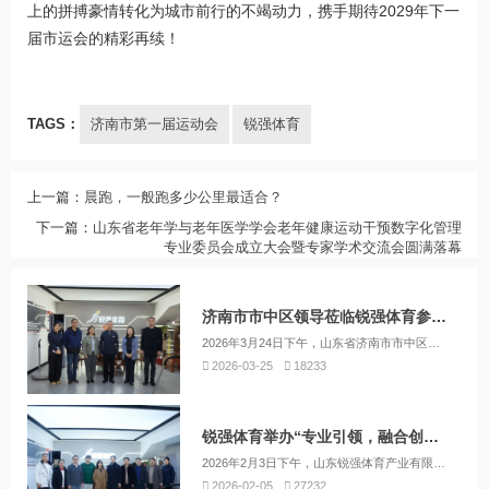
上的拼搏豪情转化为城市前行的不竭动力，携手期待2029年下一
届市运会的精彩再续！
TAGS：
济南市第一届运动会
锐强体育
上一篇：
晨跑，一般跑多少公里最适合？
下一篇：
山东省老年学与老年医学学会老年健康运动干预数字化管理
专业委员会成立大会暨专家学术交流会圆满落幕
济南市市中区领导莅临锐强体育参观指导共绘全民健身新蓝图
2026年3月24日下午，山东省济南市市中区副区长王菊、济南市市中区教育和体育局党组成员、副局长、区体育事业发展中心主任王鲁明、市中区体育事业发展中心副主任马骁骏、市中区四里村街道的党工委副书记、办事处主任李飞、市中区四里村街道经济发展办公室王珍一行莅临山东锐强体育产业有限公司（以下简称“锐强体育”）参观指导。
2026-03-25
18233
锐强体育举办“专业引领，融合创新”跨界交流活动
2026年2月3日下午，山东锐强体育产业有限公司（以下简称“锐强体育”）成功举办“专业引领，融合创新”主题交流活动，活动汇聚行业精英。
2026-02-05
27232