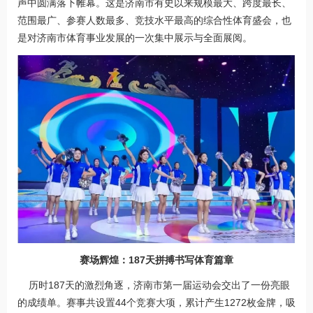
声中圆满落下帷幕。这是济南市有史以来规模最大、跨度最长、
范围最广、参赛人数最多、竞技水平最高的综合性体育盛会，也
是对济南市体育事业发展的一次集中展示与全面展阅。
赛场辉煌：187天拼搏书写体育篇章
历时187天的激烈角逐，济南市第一届运动会交出了一份亮眼
的成绩单。赛事共设置44个竞赛大项，累计产生1272枚金牌，吸