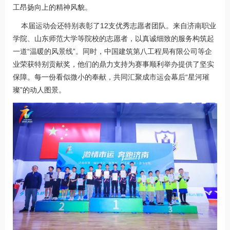
工昂扬向上的精神风貌。
本届运动会还特别表彰了12支优秀志愿者团队。来自济南职业
学院、山东师范大学等院校的志愿者，以真诚细致的服务构筑起
一道“温暖的风景线”。同时，中国建筑第八工程局有限公司等企
业荣获特别贡献奖，他们的鼎力支持为赛事顺利举办提供了坚实
保障。每一份看似微小的奉献，共同汇聚成市运会幕后“星河璀
璨”的动人图景。